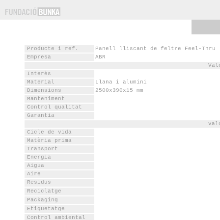
divisòries
rtina
Producte i ref.
Panell lliscant de feltre Feel-Thru
Empresa
ABR
ts
Val
Interès
res
Material
Llana i alumini
Dimensions
2500x390x15 mm
nes
Manteniment
Control qualitat
Garantia
Val
Cicle de vida
m
Matèria prima
Transport
Energia
Aigua
Aire
Residus
Reciclatge
Packaging
Etiquetatge
Control ambiental