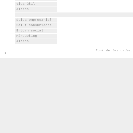
Vida útil
Altres
Ètica empresarial
Salut consumidors
Entorn social
Màrqueting
Altres
Font de les dade