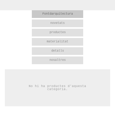
Fontdarquitectura
novetats
productes
materialitat
detalls
nosaltres
No hi ha productes d'aquesta
categoria.