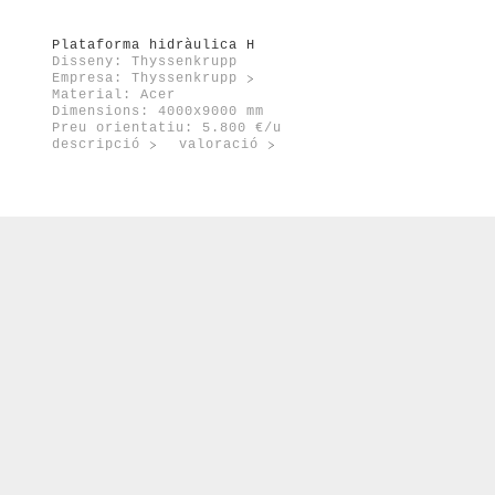
port
enovable
Plataforma hidràulica H
Disseny: Thyssenkrupp
Empresa:
Thyssenkrupp
Material: Acer
Dimensions: 4000x9000 mm
Preu orientatiu: 5.800 €/u
descripció
valoració