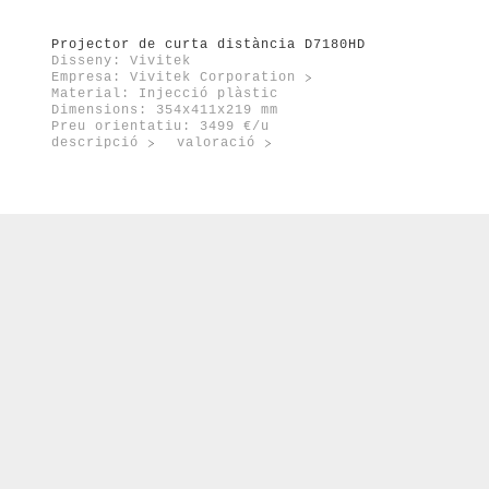
port
enovable
Projector de curta distància D7180HD
Disseny: Vivitek
Empresa:
Vivitek Corporation
Material: Injecció plàstic
Dimensions: 354x411x219 mm
Preu orientatiu: 3499 €/u
descripció
valoració