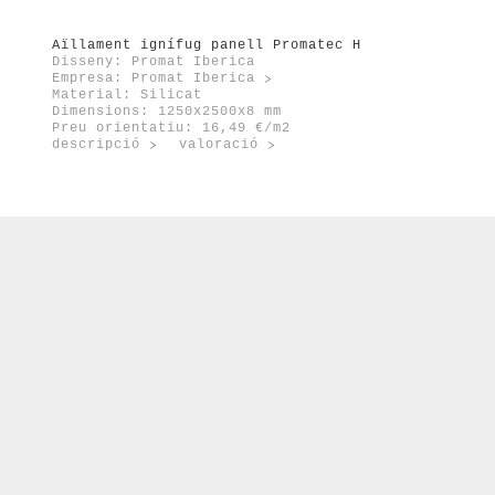
Aïllament ignífug panell Promatec H
Disseny: Promat Iberica
Empresa:
Promat Iberica
Material: Silicat
Dimensions: 1250x2500x8 mm
Preu orientatiu: 16,49 €/m2
descripció
valoració