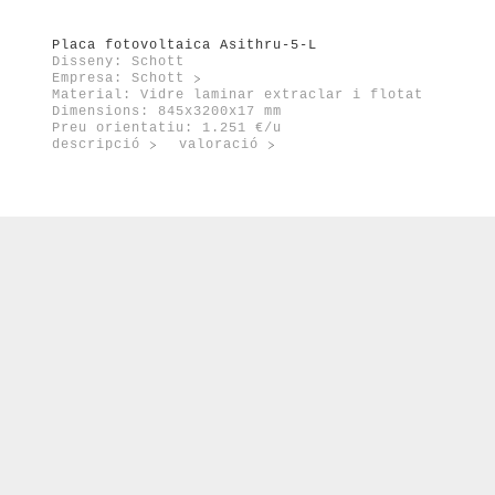
port
enovable
Placa fotovoltaica Asithru-5-L
Disseny: Schott
Empresa:
Schott
Material: Vidre laminar extraclar i flotat
Dimensions: 845x3200x17 mm
Preu orientatiu: 1.251 €/u
descripció
valoració