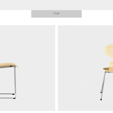
llar
taules
cadires
sofas i sillons
tamborets
altres
menú