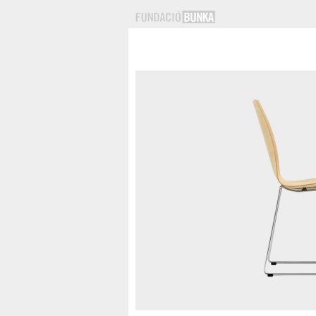
equipament
bany
cuina
llar
oficina
exposició
infantil
exterior
menú