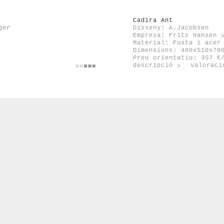
Cadira Ant
ger
Disseny: A.Jacobsen
Empresa:
Fritz Hansen
Material: Fusta i acer
Dimensions: 480x510x78
Preu orientatiu: 357 €
descripció
valoraci