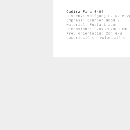
Cadira Fina 6404
Disseny: Wolfgang C. R. Mez
Empresa:
Brunner GmbH
Material: Fusta i acer
Dimensions: 570x570x860 mm
Preu orientatiu: 264 €/u
descripció
valoració