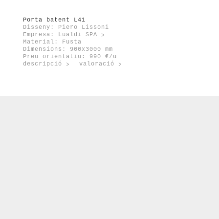
Porta batent L41
Disseny: Piero Lissoni
Empresa:
Lualdi SPA
Material: Fusta
Dimensions: 900x3000 mm
Preu orientatiu: 990 €/u
descripció
valoració