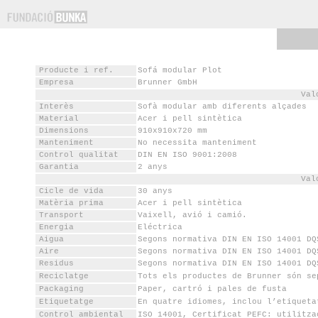
ment
y
Producte i ref.
Sofá modular Plot
Empresa
Brunner GmbH
na
Val
Interès
Sofà modular amb diferents alçades
r
Material
Acer i pell sintètica
Dimensions
910x910x720 mm
ina
Manteniment
No necessita manteniment
Control qualitat
DIN EN ISO 9001:2008
ició
Garantia
2 anys
Val
til
Cicle de vida
30 anys
m
Matèria prima
Acer i pell sintètica
Transport
Vaixell, avió i camió.
ior
Energia
Eléctrica
Aigua
Segons normativa DIN EN ISO 14001 DQ
Aire
Segons normativa DIN EN ISO 14001 DQ
Residus
Segons normativa DIN EN ISO 14001 DQ
Reciclatge
Tots els productes de Brunner són se
Packaging
Paper, cartró i pales de fusta
Etiquetatge
En quatre idiomes, inclou l’etiqueta
Control ambiental
ISO 14001, Certificat PEFC: utilitza