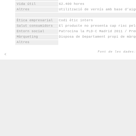
Vida útil
62.400 hores
Altres
Utilització de vernís amb base d’aig
Ètica empresarial
Codi ètic intern
Salut consumidors
El producte no presenta cap risc pel
Entorn social
Patrocina la PLD-C Madrid 2011 / Pre
Màrqueting
Disposa de Departament propi de màrq
Altres
Font de les dade