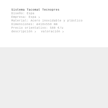
orte
enovable
Sistema Tacomat Tecnopres
Diseño: Espa
Empresa:
Espa
Material: Acero inoxidable y plástico
Dimensiones: ø410x550 mm
Precio orientativo: 588 €/u
descripción
valoración