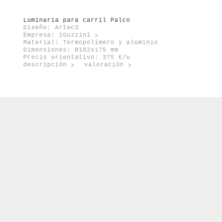
orte
enovable
Luminaria para carril Palco
Diseño: Artec3
Empresa:
iGuzzini
Material: Termopolímero y aluminio
Dimensiones: Ø102x175 mm
Precio orientativo: 375 €/u
descripción
valoración