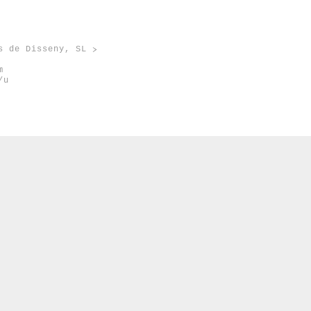
s de Disseny, SL
m
/u