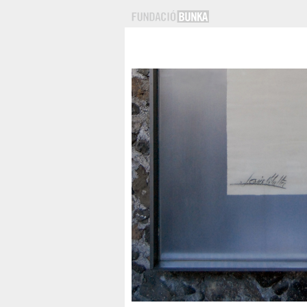
equipamiento
baño
cocina
hogar
oficina
exposición
infantil
exterior
menú