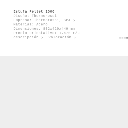
orte
enovable
Estufa Pellet 1000
Diseño: Thermorossi
Empresa:
Thermorossi, SPA
Material: Acero
Dimensiones: 862x429x449 mm
Precio orientativo: 1.476 €/u
descripción
valoración