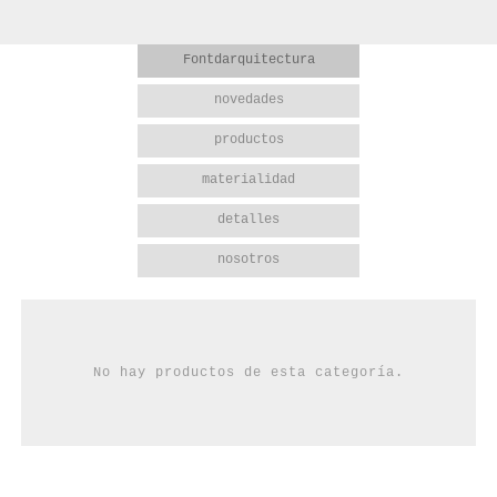
Fontdarquitectura
novedades
productos
materialidad
detalles
nosotros
No hay productos de esta categoría.