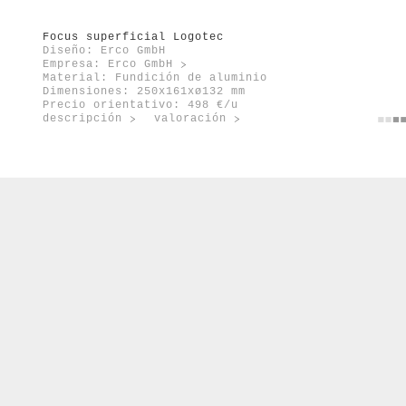
orte
enovable
Focus superficial Logotec
Diseño: Erco GmbH
Empresa:
Erco GmbH
Material: Fundición de aluminio
Dimensiones: 250x161xø132 mm
Precio orientativo: 498 €/u
descripción
valoración