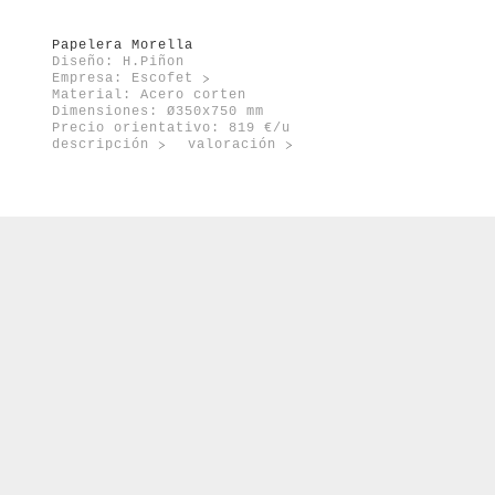
Papelera Morella
Diseño: H.Piñon
Empresa:
Escofet
Material: Acero corten
Dimensiones: Ø350x750 mm
Precio orientativo: 819 €/u
descripción
valoración
m