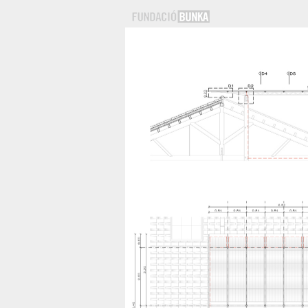
detalles
cimentaciones
estructuras
cubiertas
cerramientos
divisorias
revestimientos
cerramientos practicables
instalaciones
equipamiento
menú