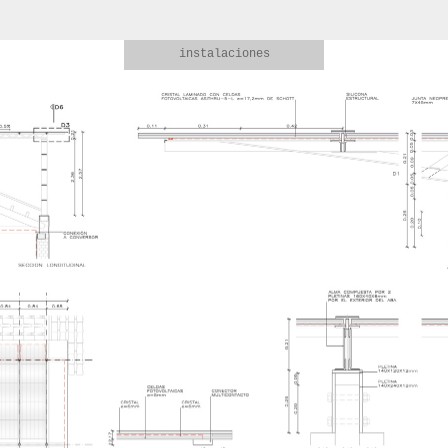
instalaciones
saneamiento-ventilación
fontanería-riego
electricidad
climatización
iluminación exterior
iluminación interior
seguridad incendios
transporte
energía renovable
menú