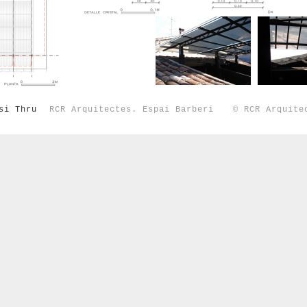
si Thru
RCR Arquitectes. Espai Barberi
© RCR Arquit