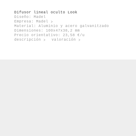
orte
enovable
Difusor lineal oculto Look
Diseño: Madel
Empresa:
Madel
Material: Aluminio y acero galvanitzado
Dimensiones: 100x47x38,2 mm
Precio orientativo: 23,58 €/u
descripción
valoración